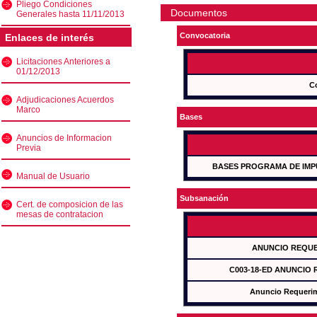
Pliego Condiciones
Documentos
Generales hasta 11/11/2013
Convocatoria
Enlaces de interés
Licitaciones Anteriores a
01/12/2013
C
Adjudicaciones Acuerdos
Marco
Bases
Anuncios de Informacion
Previa
BASES PROGRAMA DE IMP
Manual de Usuario
Subsanación
Cert. de composicion de las
mesas de contratacion
ANUNCIO REQUE
C003-18-ED ANUNCIO
Anuncio Requeri