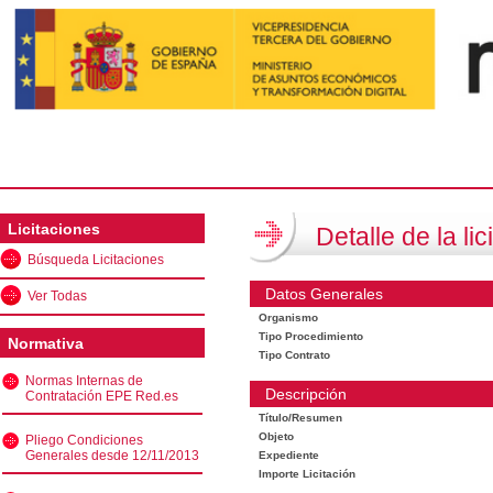
Licitaciones
Detalle de la lic
Búsqueda Licitaciones
Datos Generales
Ver Todas
Organismo
Tipo Procedimiento
Normativa
Tipo Contrato
Normas Internas de
Descripción
Contratación EPE Red.es
Título/Resumen
Objeto
Pliego Condiciones
Generales desde 12/11/2013
Expediente
Importe Licitación