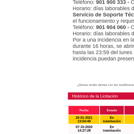
Teléfono:
901 900 333 -
C
Horario: días laborables 
Servicio de Soporte Téc
el funcionamiento y requi
Teléfono:
901 904 060 -
C
Horario: días laborables 
Por a una incidencia en l
durante 16 horas, se abri
hasta las 23:59 del lunes
incidencia puedan present
¿Desea recibir alertas con las modificaci
Histórico de la Licitación
Fecha
Estado
20-01-2021
En
13:54:48
tramitación
07-10-2020
En
14:27:28
tramitación