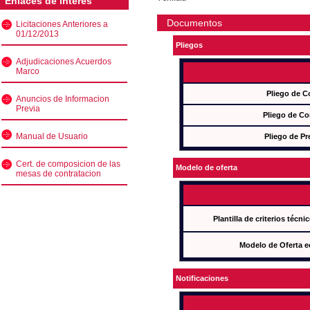
Enlaces de interés
Documentos
Licitaciones Anteriores a
01/12/2013
Pliegos
Adjudicaciones Acuerdos
Marco
Pliego de C
Anuncios de Informacion
Previa
Pliego de Co
Manual de Usuario
Pliego de Pr
Cert. de composicion de las
Modelo de oferta
mesas de contratacion
Plantilla de criterios técn
Modelo de Oferta e
Notificaciones