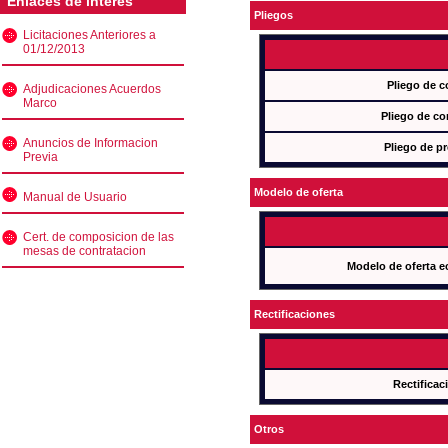
Enlaces de interés
Pliegos
Licitaciones Anteriores a
01/12/2013
Pliego de c
Adjudicaciones Acuerdos
Marco
Pliego de co
Anuncios de Informacion
Pliego de pr
Previa
Modelo de oferta
Manual de Usuario
Cert. de composicion de las
mesas de contratacion
Modelo de oferta e
Rectificaciones
Rectificac
Otros