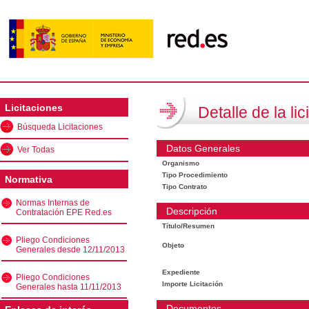
Licitaciones
Detalle de la lic
Búsqueda Licitaciones
Datos Generales
Ver Todas
Organismo
Tipo Procedimiento
Normativa
Tipo Contrato
Normas Internas de
Descripción
Contratación EPE Red.es
Título/Resumen
Pliego Condiciones
Objeto
Generales desde 12/11/2013
Expediente
Pliego Condiciones
Importe Licitación
Generales hasta 11/11/2013
Documentos