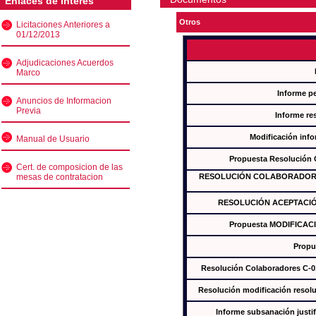
Enlaces de interés
Otros
Licitaciones Anteriores a
01/12/2013
Adjudicaciones Acuerdos
Marco
Informe p
Anuncios de Informacion
Previa
Informe re
Modificación inf
Manual de Usuario
Propuesta Resolución
Cert. de composicion de las
mesas de contratacion
RESOLUCIÓN COLABORADORES
RESOLUCIÓN ACEPTACIÓ
Propuesta MODIFICAC
Propu
Resolución Colaboradores C-
Resolución modificación res
Informe subsanación just