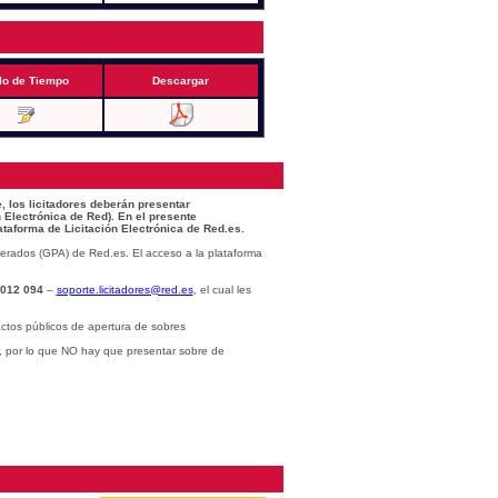
lo de Tiempo
Descargar
, los licitadores deberán presentar
 Electrónica de Red). En el presente
ataforma de Licitación Electrónica de Red.es.
erados (GPA) de Red.es. El acceso a la plataforma
 012 094
–
soporte.licitadores@red.es
, el cual les
ctos públicos de apertura de sobres
r, por lo que NO hay que presentar sobre de