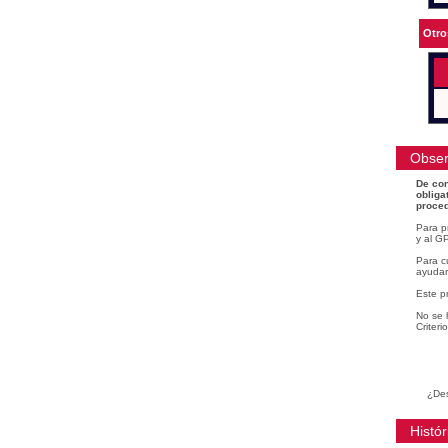
Otro
Obser
De con
obliga
proced
Para p
y al GP
Para cu
ayudar
Este p
No se 
Criteri
¿Des
Histór