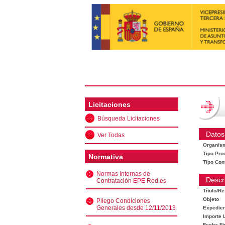
Licitaciones
Búsqueda Licitaciones
Datos
Ver Todas
Organis
Tipo Pro
Normativa
Tipo Con
Normas Internas de
Descr
Contratación EPE Red.es
Título/R
Objeto
Pliego Condiciones
Generales desde 12/11/2013
Expedien
Importe L
Fecha Fi