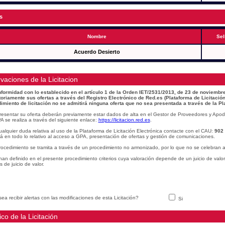
s
Nombre
Sel
Acuerdo Desierto
vaciones de la Licitacion
formidad con lo establecido en el artículo 1 de la Orden IET/2531/2013, de 23 de noviembre
toriamente sus ofertas a través del Registro Electrónico de Red.es (Plataforma de Licitación
imiento de licitación no se admitirá ninguna oferta que no sea presentada a través de la Pl
resentar su oferta deberán previamente estar dados de alta en el Gestor de Proveedores y Apod
A se realiza a través del siguiente enlace:
https://licitacion.red.es
.
alquier duda relativa al uso de la Plataforma de Licitación Electrónica contacte con el CAU:
902
á en todo lo relativo al acceso a GPA, presentación de ofertas y gestión de comunicaciones.
rocedimiento se tramita a través de un procedimiento no armonizado, por lo que no se celebran a
han definido en el presente procedimiento criterios cuya valoración depende de un juicio de valo
os de juicio de valor.
ea recibir alertas con las modificaciones de esta Licitación?
Si
ico de la Licitación