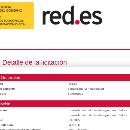
Detalle de la licitación
 Generales
mo
Red.es
cedimiento
Simplificado con publicidad
trato
Suministros
ipción
esumen
Suministro de bidones de agua para Red.es
Suministro de bidones de agua para Red.es
te
011/18-AF
icitación
24.000 €
n de Presentación de Ofertas
26/03/18 13:00