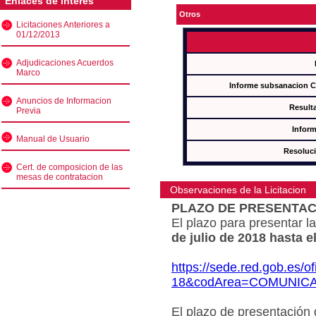
Enlaces de interés
Otros
Licitaciones Anteriores a
01/12/2013
Adjudicaciones Acuerdos
Marco
Informe subsanacion 
Anuncios de Informacion
Result
Previa
Inform
Manual de Usuario
Resoluc
Cert. de composicion de las
mesas de contratacion
Observaciones de la Licitacion
PLAZO DE PRESENTAC
El plazo para presentar la
de julio de 2018 hasta e
https://sede.red.gob.es/o
18&codArea=COMUNIC
El plazo de presentación