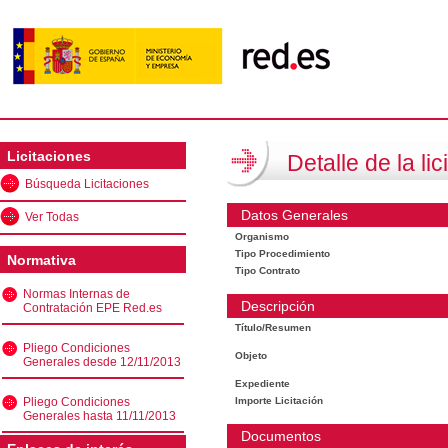
Licitaciones
Detalle de la lic
Búsqueda Licitaciones
Datos Generales
Ver Todas
Organismo
Tipo Procedimiento
Normativa
Tipo Contrato
Normas Internas de
Descripción
Contratación EPE Red.es
Título/Resumen
Pliego Condiciones
Objeto
Generales desde 12/11/2013
Expediente
Pliego Condiciones
Importe Licitación
Generales hasta 11/11/2013
Documentos