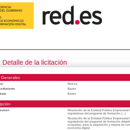
Detalle de la licitación
 Generales
mo
Red.es
cedimiento
Bases
trato
Bases
ipción
esumen
Resolución de la Entidad Pública Empresarial
reguladoras del programa de formación (...)
Resolución de la Entidad Pública Empresarial
reguladoras del programa de formación dirigid
ocupadas, para la adquisición y mejora de com
economía digital