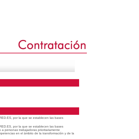
 RED.ES, por la que se establecen las bases
 RED.ES, por la que se establecen las bases
o a personas trabajadoras prioritariamente
petencias en el ámbito de la transformación y de la