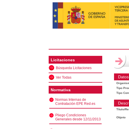
Licitaciones
Búsqueda Licitaciones
Datos
Ver Todas
Organis
Tipo Pro
Normativa
Tipo Con
Normas Internas de
Descr
Contratación EPE Red.es
Título/R
Pliego Condiciones
Objeto
Generales desde 12/11/2013