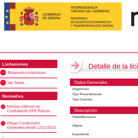
Licitaciones
Detalle de la lic
Búsqueda Licitaciones
Datos Generales
Ver Todas
Organismo
Tipo Procedimiento
Normativa
Tipo Contrato
Normas Internas de
Descripción
Contratación EPE Red.es
Título/Resumen
Pliego Condiciones
Objeto
Generales desde 12/11/2013
Expediente