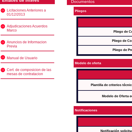
Enlaces de interés
Documentos
Licitaciones Anteriores a
Pliegos
01/12/2013
Adjudicaciones Acuerdos
Marco
Pliego de C
Pliego de Co
Anuncios de Informacion
Previa
Pliego de Pr
Manual de Usuario
Modelo de oferta
Cert. de composicion de las
mesas de contratacion
Plantilla de criterios técn
Modelo de Oferta e
Notificaciones
Notificación solicit