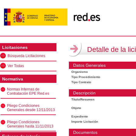
Licitaciones
Detalle de la lic
Búsqueda Licitaciones
Datos Generales
Ver Todas
Organismo
Tipo Procedimiento
Normativa
Tipo Contrato
Normas Internas de
Descripción
Contratación EPE Red.es
Título/Resumen
Pliego Condiciones
Objeto
Generales desde 12/11/2013
Expediente
Pliego Condiciones
Importe Licitación
Generales hasta 11/11/2013
Documentos