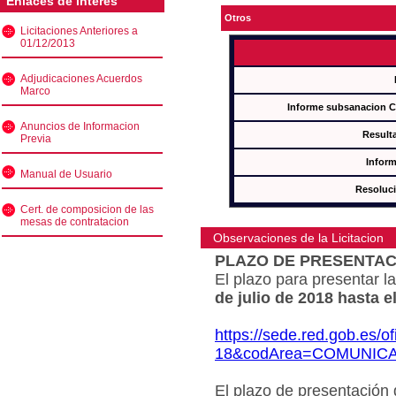
Enlaces de interés
Otros
Licitaciones Anteriores a
01/12/2013
Adjudicaciones Acuerdos
Marco
Informe subsanacion 
Anuncios de Informacion
Result
Previa
Inform
Manual de Usuario
Resoluc
Cert. de composicion de las
mesas de contratacion
Observaciones de la Licitacion
PLAZO DE PRESENTAC
El plazo para presentar la
de julio de 2018 hasta e
https://sede.red.gob.es/o
18&codArea=COMUNIC
El plazo de presentación