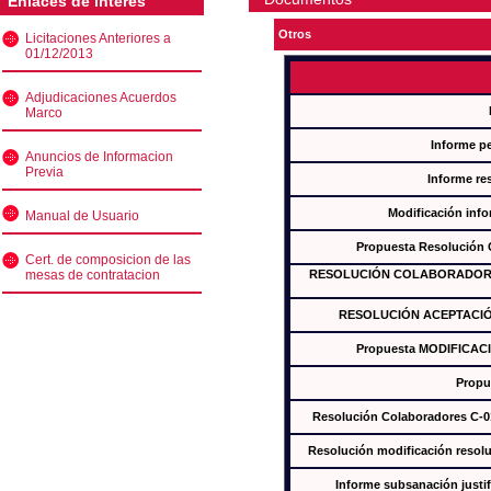
Enlaces de interés
Otros
Licitaciones Anteriores a
01/12/2013
Adjudicaciones Acuerdos
Marco
Informe p
Anuncios de Informacion
Previa
Informe re
Modificación inf
Manual de Usuario
Propuesta Resolución
Cert. de composicion de las
mesas de contratacion
RESOLUCIÓN COLABORADORES
RESOLUCIÓN ACEPTACIÓ
Propuesta MODIFICAC
Propu
Resolución Colaboradores C-
Resolución modificación res
Informe subsanación just