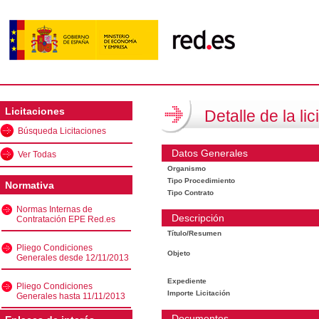
Licitaciones
Detalle de la lic
Búsqueda Licitaciones
Datos Generales
Ver Todas
Organismo
Tipo Procedimiento
Normativa
Tipo Contrato
Normas Internas de
Descripción
Contratación EPE Red.es
Título/Resumen
Pliego Condiciones
Objeto
Generales desde 12/11/2013
Expediente
Pliego Condiciones
Importe Licitación
Generales hasta 11/11/2013
Documentos