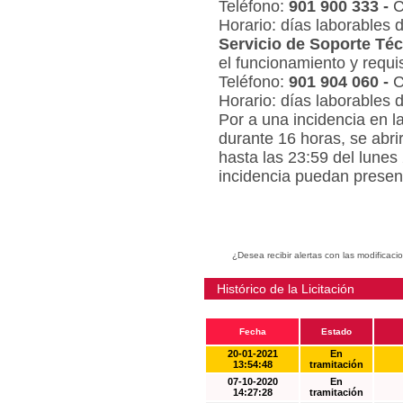
Teléfono:
901 900 333 -
C
Horario: días laborables 
Servicio de Soporte Téc
el funcionamiento y requi
Teléfono:
901 904 060 -
C
Horario: días laborables 
Por a una incidencia en l
durante 16 horas, se abri
hasta las 23:59 del lunes
incidencia puedan present
¿Desea recibir alertas con las modificaci
Histórico de la Licitación
Fecha
Estado
20-01-2021
En
13:54:48
tramitación
07-10-2020
En
14:27:28
tramitación