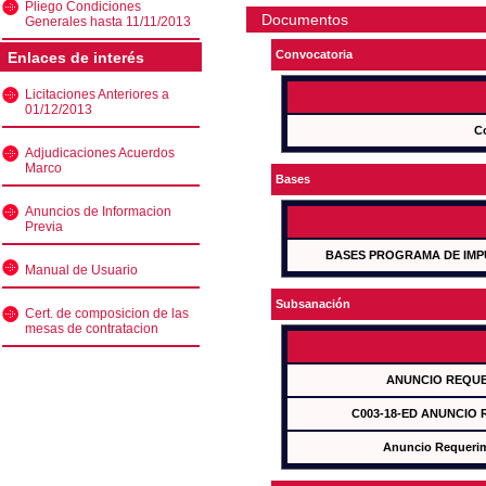
Pliego Condiciones
Documentos
Generales hasta 11/11/2013
Convocatoria
Enlaces de interés
Licitaciones Anteriores a
01/12/2013
C
Adjudicaciones Acuerdos
Marco
Bases
Anuncios de Informacion
Previa
BASES PROGRAMA DE IMP
Manual de Usuario
Subsanación
Cert. de composicion de las
mesas de contratacion
ANUNCIO REQUE
C003-18-ED ANUNCIO
Anuncio Requeri