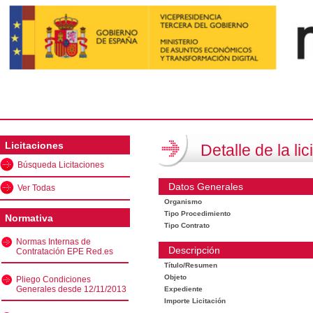
Licitaciones
Detalle de la lic
Búsqueda Licitaciones
Datos Generales
Ver Todas
Organismo
Tipo Procedimiento
Normativa
Tipo Contrato
Normas Internas de
Descripción
Contratación EPE Red.es
Título/Resumen
Objeto
Pliego Condiciones
Generales desde 12/11/2013
Expediente
Importe Licitación