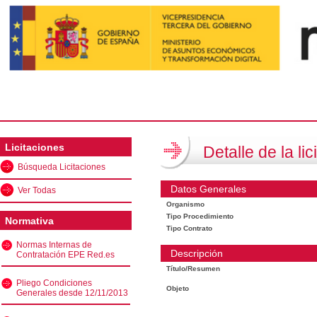
Licitaciones
Detalle de la lic
Búsqueda Licitaciones
Datos Generales
Ver Todas
Organismo
Tipo Procedimiento
Normativa
Tipo Contrato
Normas Internas de
Descripción
Contratación EPE Red.es
Título/Resumen
Pliego Condiciones
Objeto
Generales desde 12/11/2013