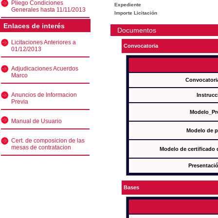
Pliego Condiciones
Expediente
Generales hasta 11/11/2013
Importe Licitación
Enlaces de interés
Documentos
Licitaciones Anteriores a
Convocatoria
01/12/2013
Adjudicaciones Acuerdos
Marco
Convocatori
Anuncios de Informacion
Instrucc
Previa
Modelo_Pr
Manual de Usuario
Modelo de p
Cert. de composicion de las
mesas de contratacion
Modelo de certificado
Presentació
Bases