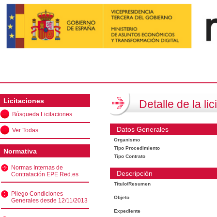
Licitaciones
Detalle de la lic
Búsqueda Licitaciones
Datos Generales
Ver Todas
Organismo
Tipo Procedimiento
Normativa
Tipo Contrato
Normas Internas de
Descripción
Contratación EPE Red.es
Título/Resumen
Pliego Condiciones
Objeto
Generales desde 12/11/2013
Expediente