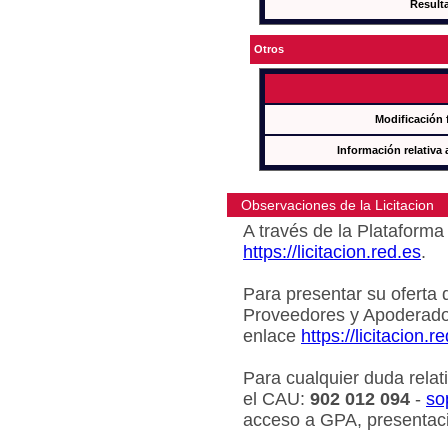
Result
Otros
Modificación 
Información relativa 
Observaciones de la Licitacion
A través de la Plataforma 
https://licitacion.red.es
.
Para presentar su oferta 
Proveedores y Apoderado
enlace
https://licitacion.r
Para cualquier duda relat
el CAU:
902 012 094
-
so
acceso a GPA, presentaci