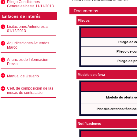
Pliego Condiciones
Generales hasta 11/11/2013
Documentos
Enlaces de interés
Pliegos
Licitaciones Anteriores a
01/12/2013
Pliego de c
Adjudicaciones Acuerdos
Marco
Pliego de co
Anuncios de Informacion
Pliego de pr
Previa
Modelo de oferta
Manual de Usuario
Cert. de composicion de las
mesas de contratacion
Modelo de oferta e
Plantilla criterios técnic
Notificaciones