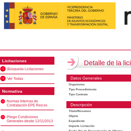
Licitaciones
Detalle de la lic
Búsqueda Licitaciones
Datos Generales
Ver Todas
Organismo
Tipo Procedimiento
Normativa
Tipo Contrato
Normas Internas de
Descripción
Contratación EPE Red.es
Título/Resumen
Objeto
Pliego Condiciones
Generales desde 12/11/2013
Expediente
Importe Licitación
Fecha Fin de Presentación de Ofertas