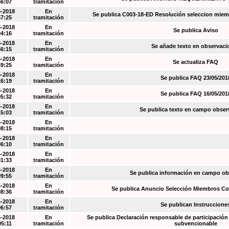
56:07
tramitación
6-2018
En
Se publica C003-18-ED Resolución seleccion miem
57:25
tramitación
5-2018
En
Se publica Aviso
04:16
tramitación
5-2018
En
Se añade texto en observaci
56:15
tramitación
5-2018
En
Se actualiza FAQ
49:25
tramitación
5-2018
En
Se publica FAQ 23/05/201
16:19
tramitación
5-2018
En
Se publica FAQ 16/05/201
05:32
tramitación
4-2018
En
Se publica texto en campo obser
15:03
tramitación
4-2018
En
08:15
tramitación
4-2018
En
06:10
tramitación
4-2018
En
01:33
tramitación
4-2018
En
Se publica información en campo o
09:55
tramitación
4-2018
En
Se publica Anuncio Selección Miembros Co
08:36
tramitación
4-2018
En
Se publican Instruccione
06:57
tramitación
4-2018
En
Se publica Declaración responsable de participación 
05:11
tramitación
subvencionable