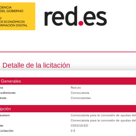
Detalle de la licitación
 Generales
mo
Red.es
cedimiento
Convocatoria
trato
Convocatorias
ipción
esumen
Convocatoria para la concesión de ayudas del
Convocatoria para la concesión de ayudas del
te
C003/18-ED
icitación
0 €