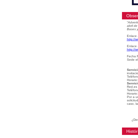
Obser
“
Adverti
abril d
Bases y
Enlace 
http://
Enlace 
http://
Fecha F
Sede el
Servici
invitaci
Teléfon
Horario
Servici
Red.es
Teléfon
Horario
Por a u
solicit
caso, la
¿Des
Histór