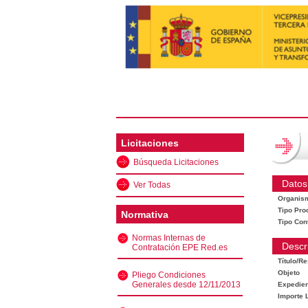
Licitaciones
Búsqueda Licitaciones
Datos
Ver Todas
Organis
Tipo Pro
Normativa
Tipo Con
Normas Internas de
Descr
Contratación EPE Red.es
Título/R
Objeto
Pliego Condiciones
Generales desde 12/11/2013
Expedien
Importe L