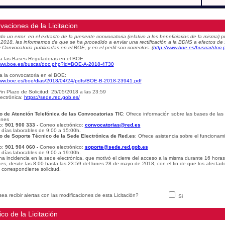
vaciones de la Licitacion
do un error en el extracto de la presente convocatoria (relativo a los beneficiarios de la misma
e 2018, les informamos de que se ha procedido a enviar una rectificación a la BDNS a efectos de
 Convocatoria publicadas en el BOE, y en el perfil son correctos.
(
http://www.boe.es/buscar/do
a las Bases Reguladoras en el BOE:
www.boe.es/buscar/doc.php?id=BOE-A-2018-4730
a la convocatoria en el BOE:
www.boe.es/boe/dias/2018/04/24/pdfs/BOE-B-2018-23941.pdf
in Plazo de Solicitud: 25/05/2018 a las 23:59
ectrónica:
https://sede.red.gob.es/
o de Atención Telefónica de las Convocatorias TIC
: Ofrece información sobre las bases de las
ones
o:
901 900 333 -
Correo electrónico:
convocatorias@red.es
: días laborables de 9:00 a 15:00h
.
o de Soporte Técnico de la Sede Electrónica de Red.es
: Ofrece asistencia sobre el funcionam
o:
901 904 060 -
Correo electrónico:
soporte@sede.red.gob.es
: días laborables de 9:00 a 19:00h.
na incidencia en la sede electrónica, que motivó el cierre del acceso a la misma durante 16 hora
udes, desde las 8:00 hasta las 23:59 del lunes 28 de mayo de 2018, con el fin de que los afectad
 correspondiente solicitud.
ea recibir alertas con las modificaciones de esta Licitación?
Si
ico de la Licitación