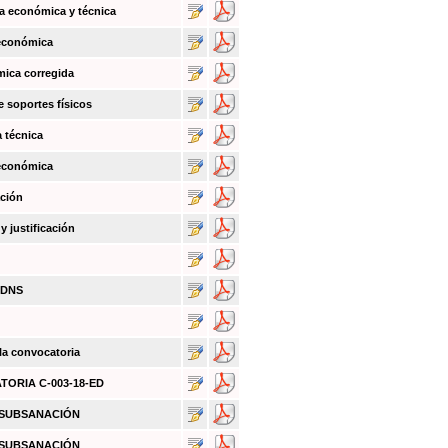
a económica y técnica
 económica
mica corregida
e soportes físicos
a técnica
 económica
ación
 justificación
BDNS
 la convocatoria
ATORIA C-003-18-ED
O SUBSANACIÓN
O SUBSANACIÓN