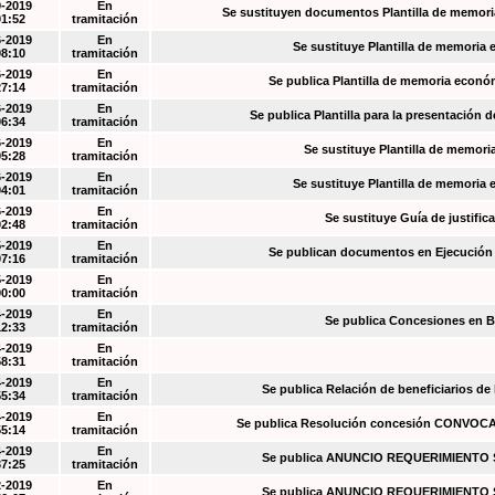
9-2019
En
Se sustituyen documentos Plantilla de memori
01:52
tramitación
6-2019
En
Se sustituye Plantilla de memoria
08:10
tramitación
6-2019
En
Se publica Plantilla de memoria econó
27:14
tramitación
6-2019
En
Se publica Plantilla para la presentación d
06:34
tramitación
6-2019
En
Se sustituye Plantilla de memori
05:28
tramitación
6-2019
En
Se sustituye Plantilla de memoria
04:01
tramitación
6-2019
En
Se sustituye Guía de justific
02:48
tramitación
5-2019
En
Se publican documentos en Ejecución y
07:16
tramitación
5-2019
En
00:00
tramitación
4-2019
En
Se publica Concesiones en 
12:33
tramitación
4-2019
En
58:31
tramitación
4-2019
En
Se publica Relación de beneficiarios de
55:34
tramitación
4-2019
En
Se publica Resolución concesión CONVOC
55:14
tramitación
4-2019
En
Se publica ANUNCIO REQUERIMIENT
37:25
tramitación
2-2019
En
Se publica ANUNCIO REQUERIMIENT