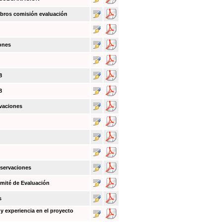
bros comisión evaluación
ones
8
8
vaciones
bservaciones
mité de Evaluación
s
y experiencia en el proyecto