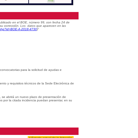
) publicado en el BOE, número 99, con fecha 24 de
 su corrección. Los datos que aparecen en las
c.php?id=BOE-A-2018-4730
)
”
 convocatorias para la solicitud de ayudas e
iento y requisitos técnicos de la Sede Electrónica de
s, se abrirá un nuevo plazo de presentación de
os por la citada incidencia puedan presentar, en su
* Estado actual de la licitación