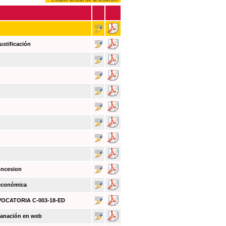
ustificación
oncesion
 económica
NVOCATORIA C-003-18-ED
sanación en web