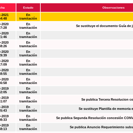
cha
Estado
Observaciones
1-2021
En
54:48
tramitación
0-2020
En
Se sustituye el documento Guía de j
27:28
tramitación
0-2020
En
21:46
tramitación
0-2020
En
48:26
tramitación
3-2020
En
29:39
tramitación
3-2020
En
17:09
tramitación
3-2020
En
48:55
tramitación
3-2020
En
46:58
tramitación
2-2019
En
02:05
tramitación
1-2019
En
Se publica Tercera Resolucion c
41:07
tramitación
1-2019
En
Se sustituye Plantilla de memoria
45:43
tramitación
0-2019
En
Se publica Segunda Resolución concesión CO
08:33
tramitación
0-2019
En
Se publica Anuncio Requerimiento sub
48:13
tramitación