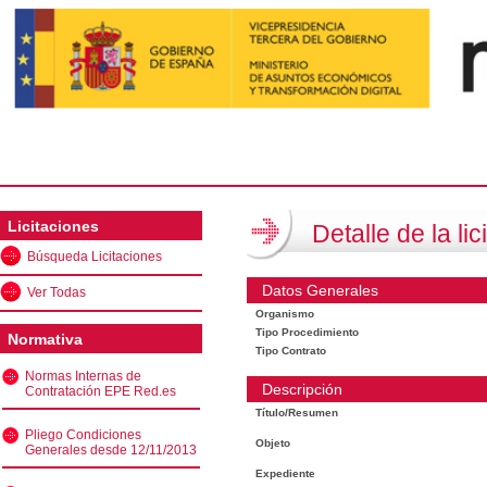
Licitaciones
Detalle de la lic
Búsqueda Licitaciones
Datos Generales
Ver Todas
Organismo
Tipo Procedimiento
Normativa
Tipo Contrato
Normas Internas de
Descripción
Contratación EPE Red.es
Título/Resumen
Pliego Condiciones
Objeto
Generales desde 12/11/2013
Expediente