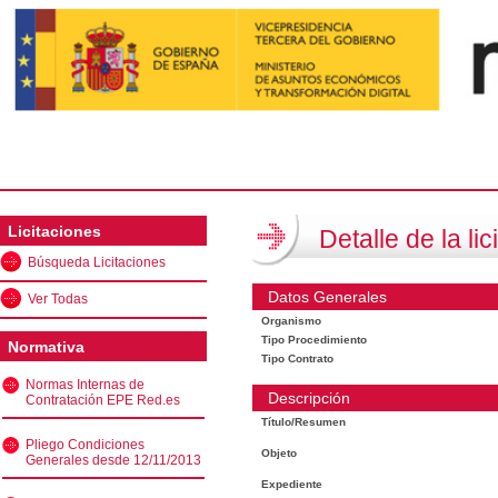
Licitaciones
Detalle de la lic
Búsqueda Licitaciones
Datos Generales
Ver Todas
Organismo
Tipo Procedimiento
Normativa
Tipo Contrato
Normas Internas de
Descripción
Contratación EPE Red.es
Título/Resumen
Pliego Condiciones
Objeto
Generales desde 12/11/2013
Expediente