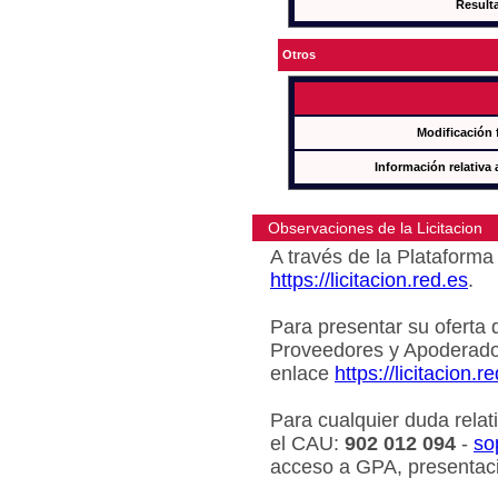
Result
Otros
Modificación 
Información relativa 
Observaciones de la Licitacion
A través de la Plataforma 
https://licitacion.red.es
.
Para presentar su oferta 
Proveedores y Apoderado
enlace
https://licitacion.r
Para cualquier duda relat
el CAU:
902 012 094
-
so
acceso a GPA, presentaci