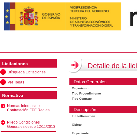
Licitaciones
Detalle de la lic
Búsqueda Licitaciones
Datos Generales
Ver Todas
Organismo
Tipo Procedimiento
Normativa
Tipo Contrato
Normas Internas de
Descripción
Contratación EPE Red.es
Título/Resumen
Pliego Condiciones
Objeto
Generales desde 12/11/2013
Expediente