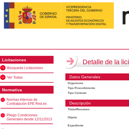
Licitaciones
Detalle de la lic
Búsqueda Licitaciones
Datos Generales
Ver Todas
Organismo
Tipo Procedimiento
Normativa
Tipo Contrato
Normas Internas de
Descripción
Contratación EPE Red.es
Título/Resumen
Pliego Condiciones
Objeto
Generales desde 12/11/2013
Expediente