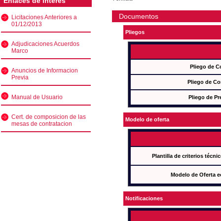
Enlaces de interés
Documentos
Licitaciones Anteriores a
01/12/2013
Pliegos
Adjudicaciones Acuerdos
Marco
Pliego de C
Anuncios de Informacion
Previa
Pliego de Co
Manual de Usuario
Pliego de Pr
Cert. de composicion de las
Modelo de oferta
mesas de contratacion
Plantilla de criterios técn
Modelo de Oferta e
Notificaciones