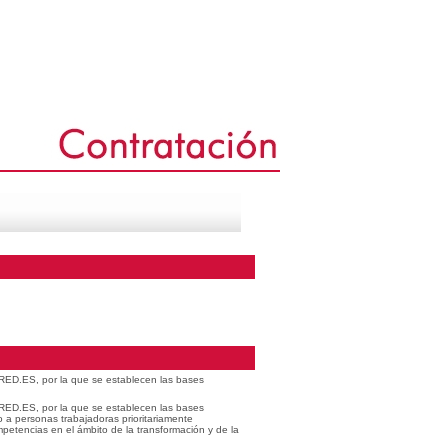
 RED.ES, por la que se establecen las bases
 RED.ES, por la que se establecen las bases
o a personas trabajadoras prioritariamente
petencias en el ámbito de la transformación y de la