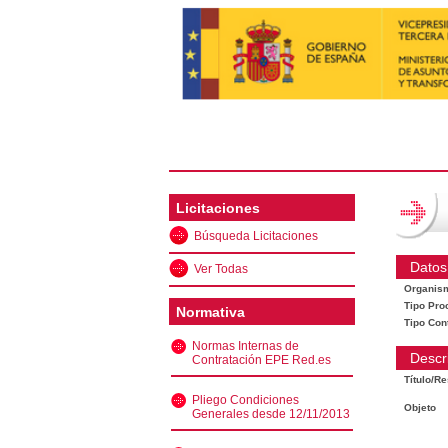
Licitaciones
Búsqueda Licitaciones
Datos
Ver Todas
Organis
Tipo Pro
Normativa
Tipo Con
Normas Internas de
Descr
Contratación EPE Red.es
Título/R
Pliego Condiciones
Objeto
Generales desde 12/11/2013