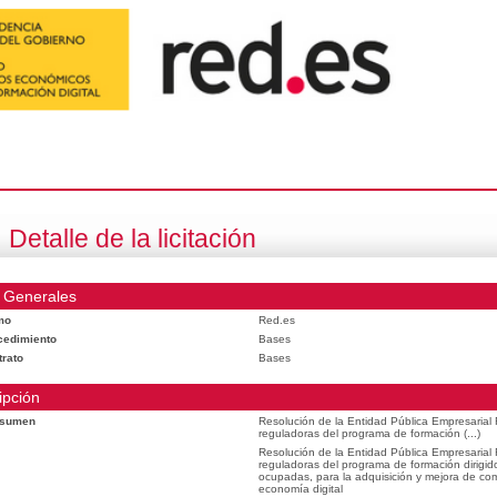
Detalle de la licitación
 Generales
mo
Red.es
cedimiento
Bases
trato
Bases
ipción
esumen
Resolución de la Entidad Pública Empresarial
reguladoras del programa de formación (...)
Resolución de la Entidad Pública Empresarial
reguladoras del programa de formación dirigid
ocupadas, para la adquisición y mejora de com
economía digital