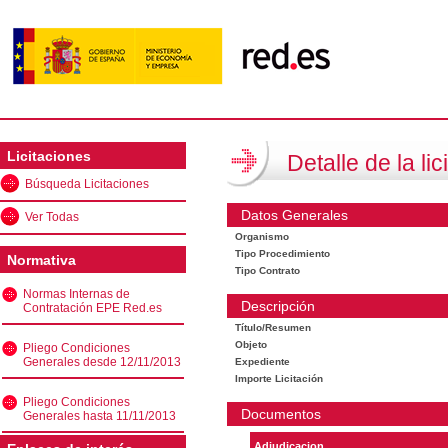
Licitaciones
Detalle de la lic
Búsqueda Licitaciones
Datos Generales
Ver Todas
Organismo
Tipo Procedimiento
Normativa
Tipo Contrato
Normas Internas de
Descripción
Contratación EPE Red.es
Título/Resumen
Objeto
Pliego Condiciones
Generales desde 12/11/2013
Expediente
Importe Licitación
Pliego Condiciones
Documentos
Generales hasta 11/11/2013
Adjudicacion