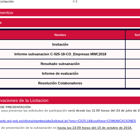
icitación
0 €
mentos
s
Nombre
Sel
Invitación
Informe subsanacion C-025-18-CO_Empresas MWC2018
Resultado subsanación
Informe de evaluación
Resolución Colaboradores
vaciones de la Licitacion
 DE PRESENTACIÓN:
 para presentar las solicitudes de participación
será desde las 11:00 horas del 24 de julio de 
/sede.red.gob.es/oficina/tramites/altaSolicitud.do?proc=C025-18&codArea=COMUNICACIONES
o de presentación de la subsanación es
hasta las 23:59 horas del 15 de octubre de 2018.