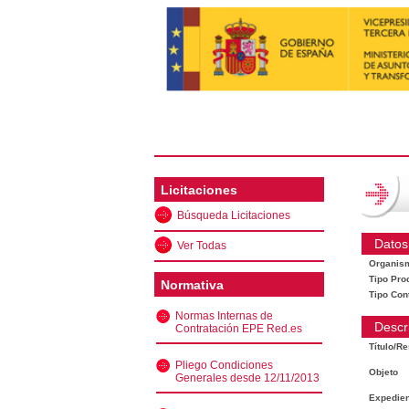
Licitaciones
Búsqueda Licitaciones
Datos
Ver Todas
Organis
Tipo Pro
Normativa
Tipo Con
Normas Internas de
Descr
Contratación EPE Red.es
Título/R
Pliego Condiciones
Objeto
Generales desde 12/11/2013
Expedien