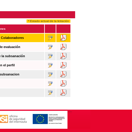
* Estado actual de la licitación
ones
n Colaboradores
de evaluación
e la subsanación
 el perfil
 subsanacion