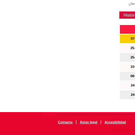
¿Des
Histór
07
25
25
10
08
24
24
|
|
Contacto
Aviso legal
Accesibilidad