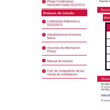
Pliego Condiciones
Importe L
Generales hasta 11/11/2013
Docu
Enlaces de interés
Otro
Licitaciones Anteriores a
01/12/2013
Adjudicaciones Acuerdos
Marco
Anuncios de Informacion
Previa
Manual de Usuario
Cert. de composicion de las
mesas de contratacion
Obser
PLAZO
El plazo
23:59h
.
https:/
El plaz