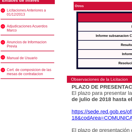
Enlaces de interés
Otros
Licitaciones Anteriores a
01/12/2013
Adjudicaciones Acuerdos
Marco
Informe subsanacion 
Anuncios de Informacion
Result
Previa
Inform
Manual de Usuario
Resoluc
Cert. de composicion de las
mesas de contratacion
Observaciones de la Licitacion
PLAZO DE PRESENTAC
El plazo para presentar la
de julio de 2018 hasta e
https://sede.red.gob.es/o
18&codArea=COMUNIC
El plazo de presentación