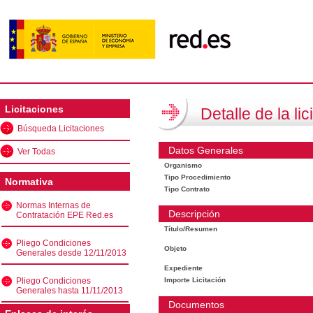
Licitaciones
Detalle de la lic
Búsqueda Licitaciones
Datos Generales
Ver Todas
Organismo
Tipo Procedimiento
Normativa
Tipo Contrato
Normas Internas de
Descripción
Contratación EPE Red.es
Título/Resumen
Pliego Condiciones
Objeto
Generales desde 12/11/2013
Expediente
Pliego Condiciones
Importe Licitación
Generales hasta 11/11/2013
Documentos