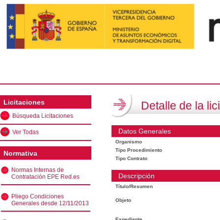
Licitaciones
Detalle de la lic
Búsqueda Licitaciones
Datos Generales
Ver Todas
Organismo
Tipo Procedimiento
Normativa
Tipo Contrato
Normas Internas de
Descripción
Contratación EPE Red.es
Título/Resumen
Pliego Condiciones
Objeto
Generales desde 12/11/2013
Expediente