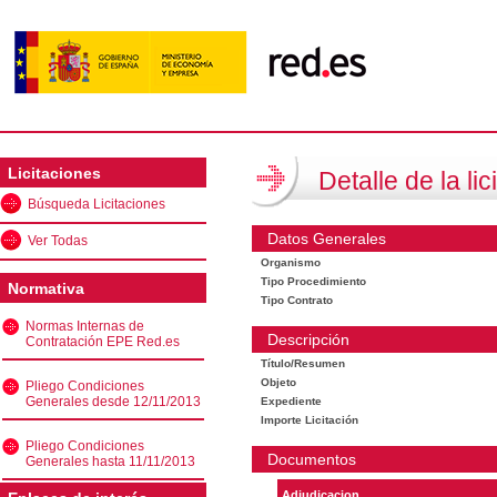
Licitaciones
Detalle de la lic
Búsqueda Licitaciones
Datos Generales
Ver Todas
Organismo
Tipo Procedimiento
Normativa
Tipo Contrato
Normas Internas de
Descripción
Contratación EPE Red.es
Título/Resumen
Objeto
Pliego Condiciones
Generales desde 12/11/2013
Expediente
Importe Licitación
Pliego Condiciones
Documentos
Generales hasta 11/11/2013
Adjudicacion