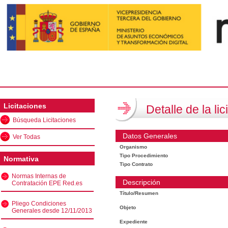
Licitaciones
Detalle de la lic
Búsqueda Licitaciones
Datos Generales
Ver Todas
Organismo
Tipo Procedimiento
Normativa
Tipo Contrato
Normas Internas de
Descripción
Contratación EPE Red.es
Título/Resumen
Pliego Condiciones
Objeto
Generales desde 12/11/2013
Expediente