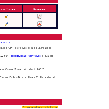
lo de Tiempo
Descargar
cion.red.es
.
erados (GPA) de Red.es, al que igualmente se
012 094
-
soporte.licitadores@red.es
, el cual les
Manuel Gómez Moreno, s/n, Madrid 28020.
 Red.es, Edificio Bronce, Planta 2ª, Plaza Manuel
* Estado actual de la licitación