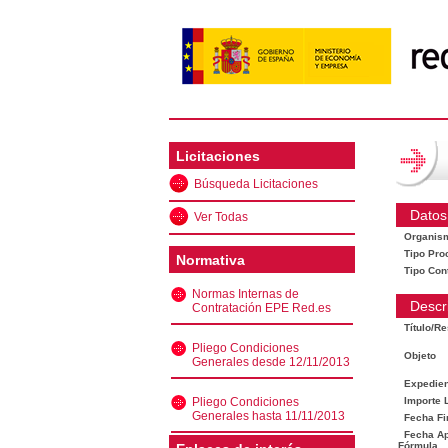
Licitaciones
Búsqueda Licitaciones
Datos
Ver Todas
Organis
Tipo Pro
Normativa
Tipo Con
Normas Internas de
Descr
Contratación EPE Red.es
Título/R
Pliego Condiciones
Objeto
Generales desde 12/11/2013
Expedien
Pliego Condiciones
Importe L
Generales hasta 11/11/2013
Fecha Fi
Fecha Ape
Fórmula