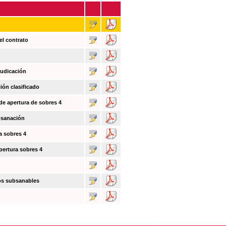
el contrato
judicación
ión clasificado
 de apertura de sobres 4
bsanación
a sobres 4
pertura sobres 4
tos subsanables