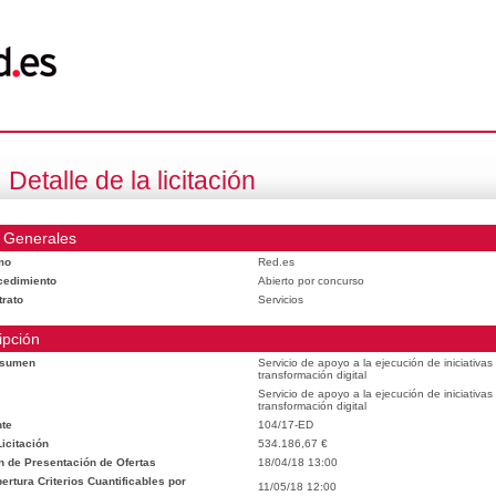
Detalle de la licitación
 Generales
mo
Red.es
cedimiento
Abierto por concurso
trato
Servicios
ipción
esumen
Servicio de apoyo a la ejecución de iniciativa
transformación digital
Servicio de apoyo a la ejecución de iniciativa
transformación digital
te
104/17-ED
icitación
534.186,67 €
n de Presentación de Ofertas
18/04/18 13:00
rtura Criterios Cuantificables por
11/05/18 12:00