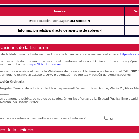
Nombre
Sel
Modificación fecha apertura sobres 4
Información relativa al acto de apertura de sobres 4
vaciones de la Licitacion
s de la Plataforma de Licitación Electrónica, a la cual se accede mediante el enlace:
https://licita
esentar su oferta deberán previamente estar dados de alta en el Gestor de Proveedores y Apod
mediante el enlace
https://licitacion.red.es
alquier duda relativa al uso de la Plataforma de Licitación Electrónica contacte con el CAU:
902 
 en todo lo relativo al acceso a GPA, presentación de ofertas y gestión de comunicaciones.
ación Ordinaria:
 Registro General de la Entidad Pública Empresarial Red.es, Edificio Bronce, Planta 2ª, Plaza 
*******
os de apertura pública de sobres se celebrarán en las oficinas de la Entidad Pública Empresarial
Moreno, s/n, Madrid 28020
ea recibir alertas con las modificaciones de esta Licitación?
Si
ico de la Licitación