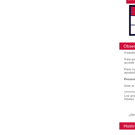
Obser
A travé
Para pr
accede 
Para cu
ayudará
Present
Ante el
*********
Los act
Gómez 
¿Des
Histór