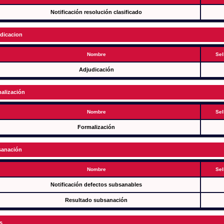
Notificación resolución clasificado
dicacion
Nombre
Sel
Adjudicación
alización
Nombre
Sel
Formalización
anación
Nombre
Sel
Notificación defectos subsanables
Resultado subsanación
s