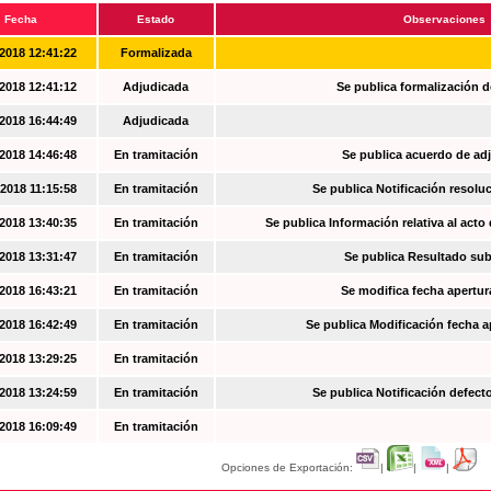
Fecha
Estado
Observaciones
2018 12:41:22
Formalizada
2018 12:41:12
Adjudicada
Se publica formalización d
2018 16:44:49
Adjudicada
2018 14:46:48
En tramitación
Se publica acuerdo de ad
2018 11:15:58
En tramitación
Se publica Notificación resoluc
2018 13:40:35
En tramitación
Se publica Información relativa al acto
2018 13:31:47
En tramitación
Se publica Resultado su
2018 16:43:21
En tramitación
Se modifica fecha apertur
2018 16:42:49
En tramitación
Se publica Modificación fecha a
2018 13:29:25
En tramitación
2018 13:24:59
En tramitación
Se publica Notificación defec
2018 16:09:49
En tramitación
Opciones de Exportación:
|
|
|