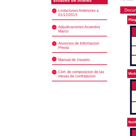
Enlaces de interés
Docu
Licitaciones Anteriores a
01/12/2013
Plie
Adjudicaciones Acuerdos
Marco
Anuncios de Informacion
Previa
Manual de Usuario
Cert. de composicion de las
Mode
mesas de contratacion
Noti