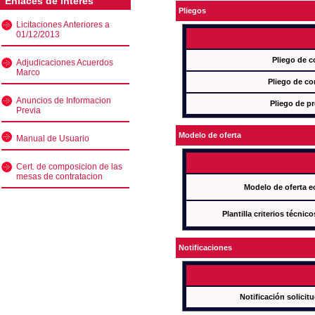
Enlaces de interés
Pliegos
Licitaciones Anteriores a
01/12/2013
Pliego de c
Adjudicaciones Acuerdos
Marco
Pliego de co
Anuncios de Informacion
Pliego de pr
Previa
Modelo de oferta
Manual de Usuario
Cert. de composicion de las
mesas de contratacion
Modelo de oferta e
Plantilla criterios técnic
Notificaciones
Notificación solicit