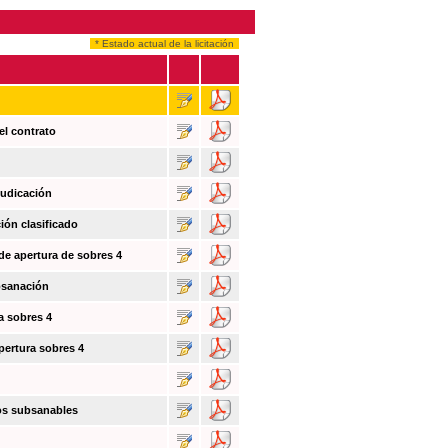
* Estado actual de la licitación
el contrato
judicación
ión clasificado
 de apertura de sobres 4
bsanación
a sobres 4
pertura sobres 4
tos subsanables