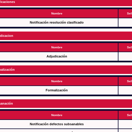
ficaciones
Nombre
Sel
Notificación resolución clasificado
dicacion
Nombre
Sel
Adjudicación
alización
Nombre
Sel
Formalización
anación
Nombre
Sel
Notificación defectos subsanables