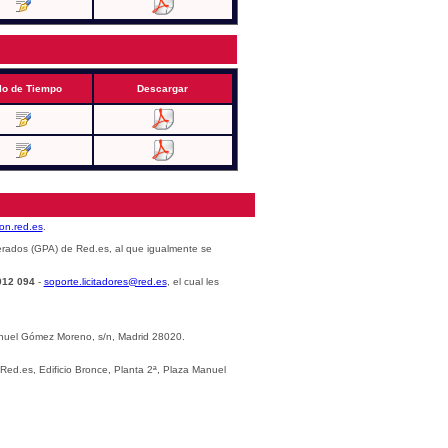
lo de Tiempo
Descargar
cion.red.es
.
erados (GPA) de Red.es, al que igualmente se
012 094
-
soporte.licitadores@red.es
, el cual les
Manuel Gómez Moreno, s/n, Madrid 28020.
 Red.es, Edificio Bronce, Planta 2ª, Plaza Manuel