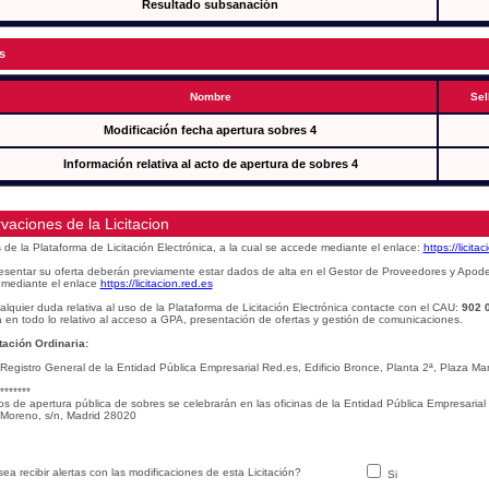
Resultado subsanación
s
Nombre
Sel
Modificación fecha apertura sobres 4
Información relativa al acto de apertura de sobres 4
vaciones de la Licitacion
s de la Plataforma de Licitación Electrónica, a la cual se accede mediante el enlace:
https://licita
esentar su oferta deberán previamente estar dados de alta en el Gestor de Proveedores y Apod
mediante el enlace
https://licitacion.red.es
alquier duda relativa al uso de la Plataforma de Licitación Electrónica contacte con el CAU:
902 
 en todo lo relativo al acceso a GPA, presentación de ofertas y gestión de comunicaciones.
ación Ordinaria:
 Registro General de la Entidad Pública Empresarial Red.es, Edificio Bronce, Planta 2ª, Plaza 
*******
os de apertura pública de sobres se celebrarán en las oficinas de la Entidad Pública Empresarial
Moreno, s/n, Madrid 28020
ea recibir alertas con las modificaciones de esta Licitación?
Si