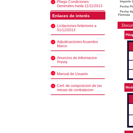
Pliego Condiciones
Importe L
Generales hasta 11/11/2013
Fecha Fi
Fecha Ape
Fórmula
Enlaces de interés
Docu
Licitaciones Anteriores a
01/12/2013
Plie
Adjudicaciones Acuerdos
Marco
Anuncios de Informacion
Previa
Manual de Usuario
Cert. de composicion de las
Mode
mesas de contratacion