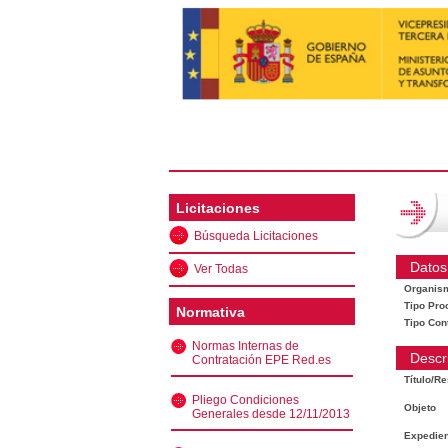
Licitaciones
Búsqueda Licitaciones
Datos
Ver Todas
Organis
Tipo Pro
Normativa
Tipo Con
Normas Internas de
Descr
Contratación EPE Red.es
Título/R
Pliego Condiciones
Objeto
Generales desde 12/11/2013
Expedien