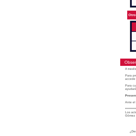
Otro
Obser
A travé
Para pr
accede 
Para cu
ayudará
Present
Ante el
*********
Los act
Gómez 
¿Des