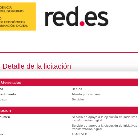
Detalle de la licitación
 Generales
mo
Red.es
cedimiento
Abierto por concurso
trato
Servicios
ipción
esumen
Servicio de apoyo a la ejecución de iniciativa
transformación digital
Servicio de apoyo a la ejecución de iniciativa
transformación digital
te
104/17-ED