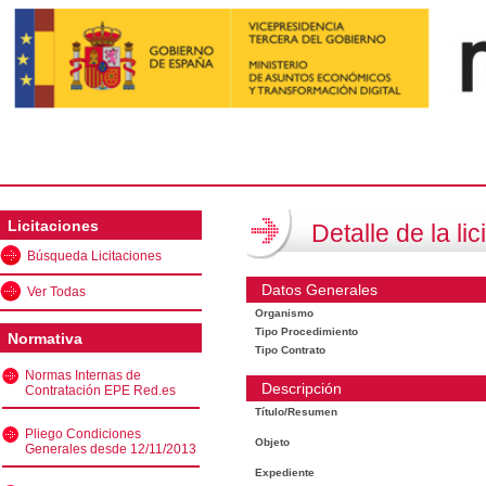
Licitaciones
Detalle de la lic
Búsqueda Licitaciones
Datos Generales
Ver Todas
Organismo
Tipo Procedimiento
Normativa
Tipo Contrato
Normas Internas de
Descripción
Contratación EPE Red.es
Título/Resumen
Pliego Condiciones
Objeto
Generales desde 12/11/2013
Expediente