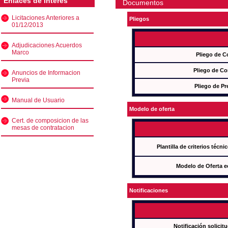
Enlaces de interés
Documentos
Licitaciones Anteriores a
Pliegos
01/12/2013
Adjudicaciones Acuerdos
Marco
Pliego de C
Pliego de Co
Anuncios de Informacion
Previa
Pliego de Pr
Manual de Usuario
Modelo de oferta
Cert. de composicion de las
mesas de contratacion
Plantilla de criterios técn
Modelo de Oferta e
Notificaciones
Notificación solicit