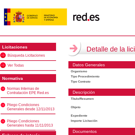
Licitaciones
Detalle de la lic
Búsqueda Licitaciones
Datos Generales
Ver Todas
Organismo
Tipo Procedimiento
Normativa
Tipo Contrato
Normas Internas de
Descripción
Contratación EPE Red.es
Título/Resumen
Pliego Condiciones
Objeto
Generales desde 12/11/2013
Expediente
Pliego Condiciones
Importe Licitación
Generales hasta 11/11/2013
Documentos