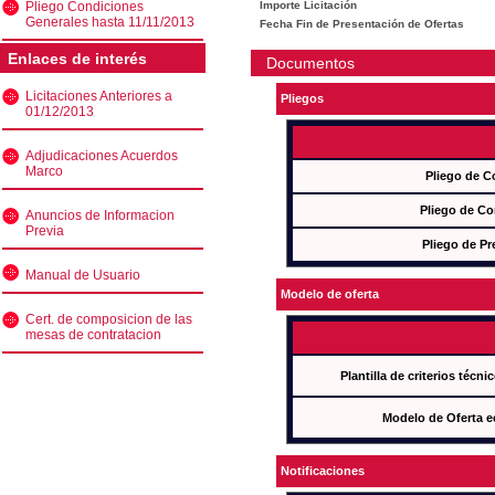
Pliego Condiciones
Importe Licitación
Generales hasta 11/11/2013
Fecha Fin de Presentación de Ofertas
Enlaces de interés
Documentos
Licitaciones Anteriores a
Pliegos
01/12/2013
Adjudicaciones Acuerdos
Marco
Pliego de C
Pliego de Co
Anuncios de Informacion
Previa
Pliego de Pr
Manual de Usuario
Modelo de oferta
Cert. de composicion de las
mesas de contratacion
Plantilla de criterios técn
Modelo de Oferta e
Notificaciones