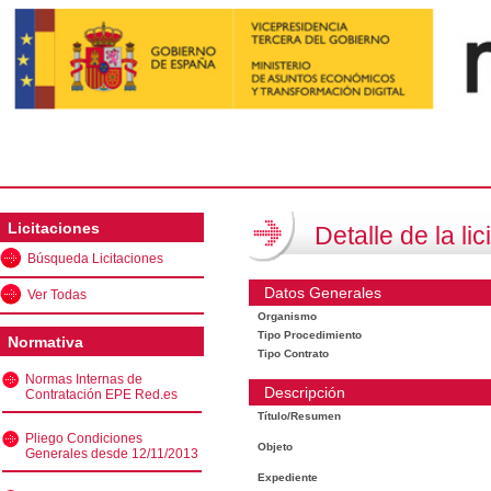
Licitaciones
Detalle de la lic
Búsqueda Licitaciones
Datos Generales
Ver Todas
Organismo
Tipo Procedimiento
Normativa
Tipo Contrato
Normas Internas de
Descripción
Contratación EPE Red.es
Título/Resumen
Pliego Condiciones
Objeto
Generales desde 12/11/2013
Expediente