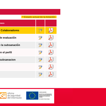
* Estado actual de la licitación
ones
n Colaboradores
de evaluación
e la subsanación
 el perfil
 subsanacion