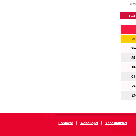
¿Des
Histór
07
25
25
10
08
24
24
|
|
Contacto
Aviso legal
Accesibilidad