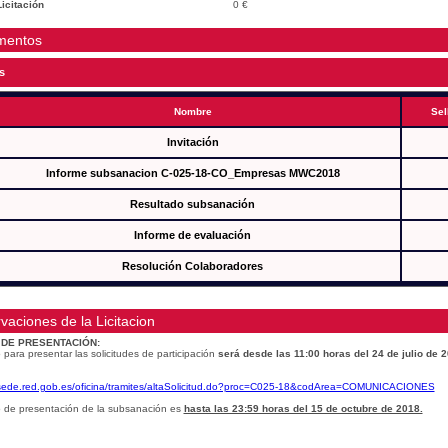
icitación
0 €
mentos
s
Nombre
Sel
Invitación
Informe subsanacion C-025-18-CO_Empresas MWC2018
Resultado subsanación
Informe de evaluación
Resolución Colaboradores
vaciones de la Licitacion
 DE PRESENTACIÓN:
 para presentar las solicitudes de participación
será desde las 11:00 horas del 24 de julio de 
/sede.red.gob.es/oficina/tramites/altaSolicitud.do?proc=C025-18&codArea=COMUNICACIONES
o de presentación de la subsanación es
hasta las 23:59 horas del 15 de octubre de 2018.