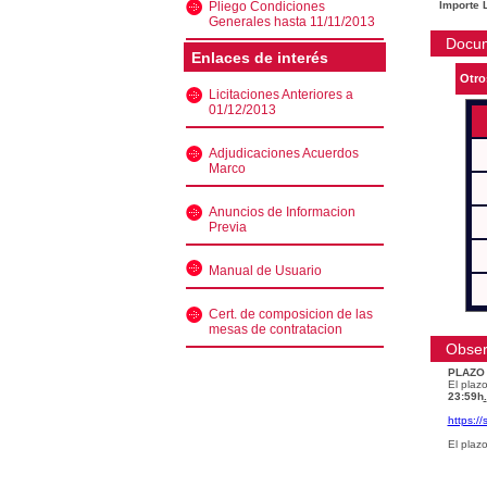
Pliego Condiciones
Importe L
Generales hasta 11/11/2013
Docu
Enlaces de interés
Otro
Licitaciones Anteriores a
01/12/2013
Adjudicaciones Acuerdos
Marco
Anuncios de Informacion
Previa
Manual de Usuario
Cert. de composicion de las
mesas de contratacion
Obser
PLAZO
El plazo
23:59h
.
https:/
El plaz