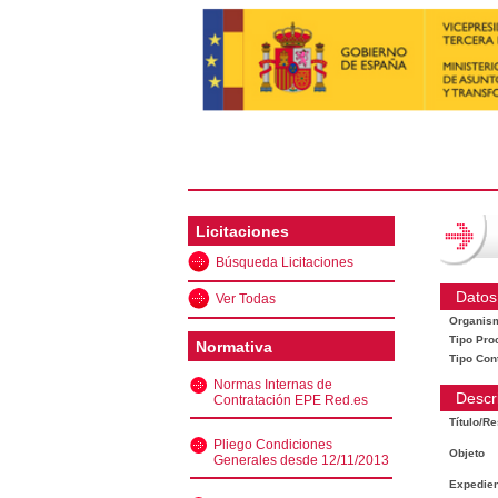
Licitaciones
Búsqueda Licitaciones
Datos
Ver Todas
Organis
Tipo Pro
Normativa
Tipo Con
Normas Internas de
Descr
Contratación EPE Red.es
Título/R
Pliego Condiciones
Objeto
Generales desde 12/11/2013
Expedien