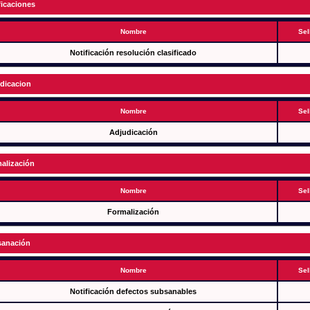
ficaciones
Nombre
Sel
Notificación resolución clasificado
dicacion
Nombre
Sel
Adjudicación
alización
Nombre
Sel
Formalización
anación
Nombre
Sel
Notificación defectos subsanables