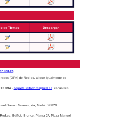
lo de Tiempo
Descargar
cion.red.es
.
erados (GPA) de Red.es, al que igualmente se
012 094
-
soporte.licitadores@red.es
, el cual les
Manuel Gómez Moreno, s/n, Madrid 28020.
 Red.es, Edificio Bronce, Planta 2ª, Plaza Manuel