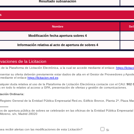
Resultado subsanación
s
Nombre
Sel
Modificación fecha apertura sobres 4
Información relativa al acto de apertura de sobres 4
vaciones de la Licitacion
s de la Plataforma de Licitación Electrónica, a la cual se accede mediante el enlace:
https://licita
esentar su oferta deberán previamente estar dados de alta en el Gestor de Proveedores y Apod
mediante el enlace
https://licitacion.red.es
alquier duda relativa al uso de la Plataforma de Licitación Electrónica contacte con el CAU:
902 
 en todo lo relativo al acceso a GPA, presentación de ofertas y gestión de comunicaciones.
ación Ordinaria:
 Registro General de la Entidad Pública Empresarial Red.es, Edificio Bronce, Planta 2ª, Plaza 
*******
os de apertura pública de sobres se celebrarán en las oficinas de la Entidad Pública Empresarial
Moreno, s/n, Madrid 28020
ea recibir alertas con las modificaciones de esta Licitación?
Si