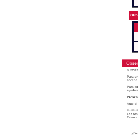
Otro
Obser
A travé
Para pr
accede 
Para cu
ayudará
Present
Ante el
*********
Los act
Gómez 
¿Des