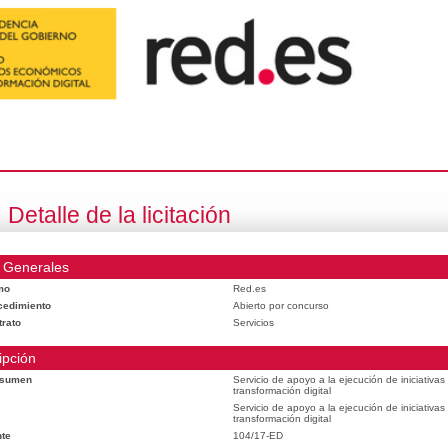
Detalle de la licitación
 Generales
mo
Red.es
cedimiento
Abierto por concurso
trato
Servicios
ipción
esumen
Servicio de apoyo a la ejecución de iniciativa
transformación digital
Servicio de apoyo a la ejecución de iniciativa
transformación digital
te
104/17-ED