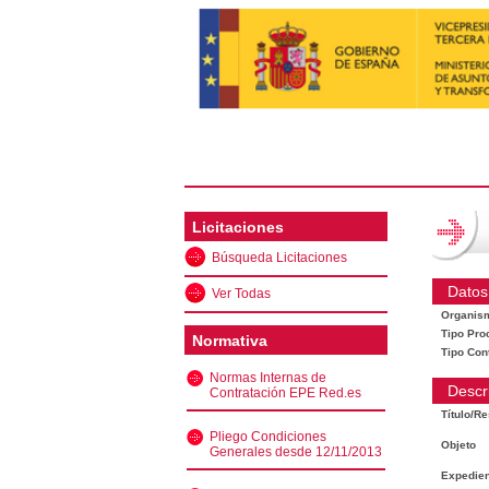
Licitaciones
Búsqueda Licitaciones
Datos
Ver Todas
Organis
Tipo Pro
Normativa
Tipo Con
Normas Internas de
Descr
Contratación EPE Red.es
Título/R
Pliego Condiciones
Objeto
Generales desde 12/11/2013
Expedien