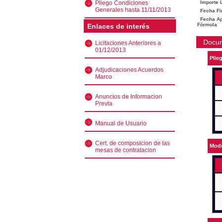
Pliego Condiciones
Importe L
Generales hasta 11/11/2013
Fecha Fi
Fecha Ape
Fórmula
Enlaces de interés
Docu
Licitaciones Anteriores a
01/12/2013
Plie
Adjudicaciones Acuerdos
Marco
Anuncios de Informacion
Previa
Manual de Usuario
Cert. de composicion de las
Mode
mesas de contratacion