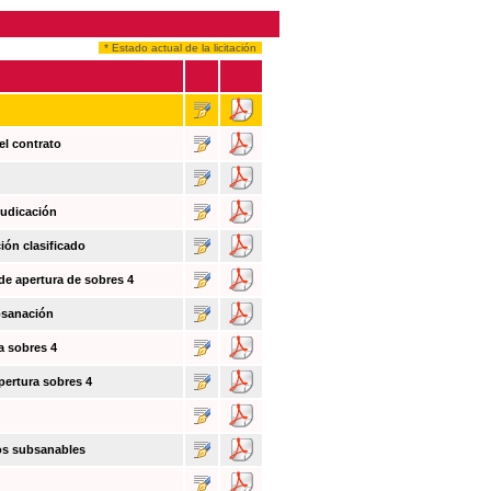
* Estado actual de la licitación
el contrato
judicación
ión clasificado
 de apertura de sobres 4
bsanación
a sobres 4
pertura sobres 4
tos subsanables