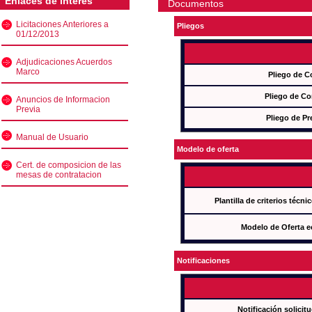
Enlaces de interés
Documentos
Licitaciones Anteriores a
Pliegos
01/12/2013
Adjudicaciones Acuerdos
Marco
Pliego de C
Pliego de Co
Anuncios de Informacion
Previa
Pliego de Pr
Manual de Usuario
Modelo de oferta
Cert. de composicion de las
mesas de contratacion
Plantilla de criterios técn
Modelo de Oferta e
Notificaciones
Notificación solicit