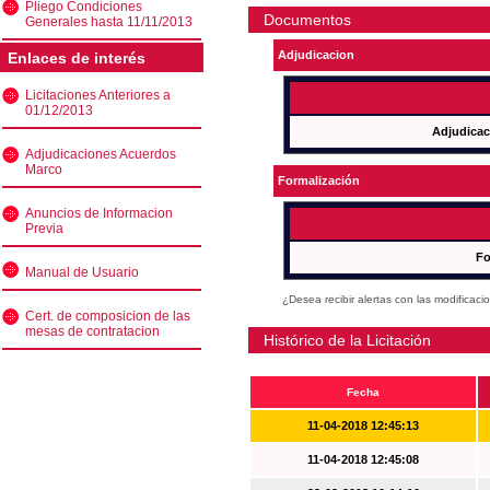
Pliego Condiciones
Documentos
Generales hasta 11/11/2013
Adjudicacion
Enlaces de interés
Licitaciones Anteriores a
01/12/2013
Adjudicac
Adjudicaciones Acuerdos
Marco
Formalización
Anuncios de Informacion
Previa
Fo
Manual de Usuario
¿Desea recibir alertas con las modificaci
Cert. de composicion de las
mesas de contratacion
Histórico de la Licitación
Fecha
11-04-2018 12:45:13
11-04-2018 12:45:08