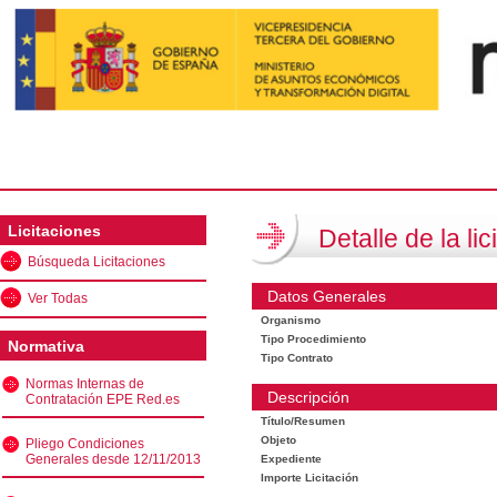
Licitaciones
Detalle de la lic
Búsqueda Licitaciones
Datos Generales
Ver Todas
Organismo
Tipo Procedimiento
Normativa
Tipo Contrato
Normas Internas de
Descripción
Contratación EPE Red.es
Título/Resumen
Objeto
Pliego Condiciones
Generales desde 12/11/2013
Expediente
Importe Licitación