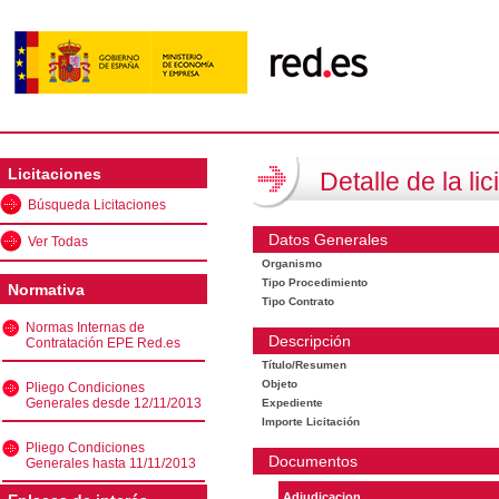
Licitaciones
Detalle de la lic
Búsqueda Licitaciones
Datos Generales
Ver Todas
Organismo
Tipo Procedimiento
Normativa
Tipo Contrato
Normas Internas de
Descripción
Contratación EPE Red.es
Título/Resumen
Objeto
Pliego Condiciones
Generales desde 12/11/2013
Expediente
Importe Licitación
Pliego Condiciones
Documentos
Generales hasta 11/11/2013
Adjudicacion