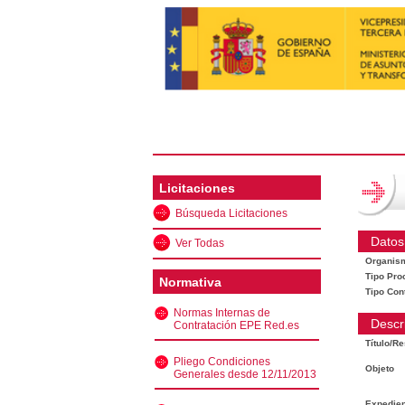
Licitaciones
Búsqueda Licitaciones
Datos
Ver Todas
Organis
Tipo Pro
Normativa
Tipo Con
Normas Internas de
Descr
Contratación EPE Red.es
Título/R
Pliego Condiciones
Objeto
Generales desde 12/11/2013
Expedien