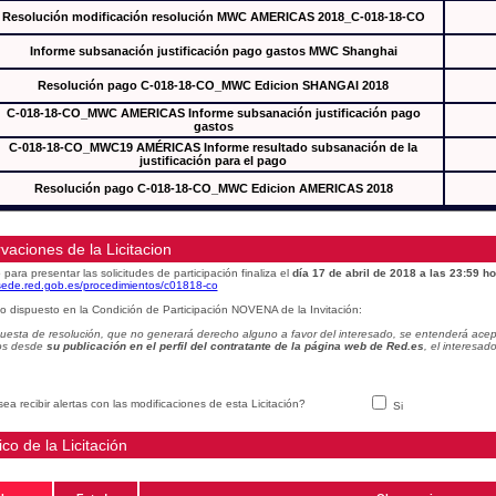
Resolución modificación resolución MWC AMERICAS 2018_C-018-18-CO
Informe subsanación justificación pago gastos MWC Shanghai
Resolución pago C-018-18-CO_MWC Edicion SHANGAI 2018
C-018-18-CO_MWC AMERICAS Informe subsanación justificación pago
gastos
C-018-18-CO_MWC19 AMÉRICAS Informe resultado subsanación de la
justificación para el pago
Resolución pago C-018-18-CO_MWC Edicion AMERICAS 2018
vaciones de la Licitacion
 para presentar las solicitudes de participación finaliza el
día 17 de abril de 2018 a las 23:59 ho
/sede.red.gob.es/procedimientos/c01818-co
o dispuesto en la Condición de Participación NOVENA de la Invitación:
uesta de resolución, que no generará derecho alguno a favor del interesado, se entenderá acept
os desde
su publicación en el perfil del contratante de la página web de Red.es
, el interesa
ea recibir alertas con las modificaciones de esta Licitación?
Si
ico de la Licitación