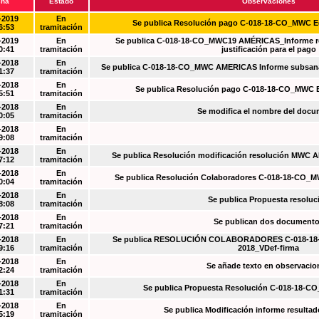
cha
Estado
Observaciones
-2019
En
Se publica Resolución pago C-018-18-CO_MWC 
6:53
tramitación
-2019
En
Se publica C-018-18-CO_MWC19 AMÉRICAS_Informe re
0:41
tramitación
justificación para el pago
-2018
En
Se publica C-018-18-CO_MWC AMERICAS Informe subsanac
1:37
tramitación
-2018
En
Se publica Resolución pago C-018-18-CO_MWC 
5:51
tramitación
-2018
En
Se modifica el nombre del doc
0:05
tramitación
-2018
En
9:08
tramitación
-2018
En
Se publica Resolución modificación resolución MWC
7:12
tramitación
-2018
En
Se publica Resolución Colaboradores C-018-18-CO_
0:04
tramitación
-2018
En
Se publica Propuesta resoluc
8:08
tramitación
-2018
En
Se publican dos document
7:21
tramitación
-2018
En
Se publica RESOLUCIÓN COLABORADORES C-018-18-
9:16
tramitación
2018_VDef-firma
-2018
En
Se añade texto en observacio
2:24
tramitación
-2018
En
Se publica Propuesta Resolución C-018-18-C
1:31
tramitación
-2018
En
Se publica Modificación informe resulta
5:19
tramitación