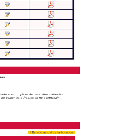
ras.
ada si en un plazo de cinco días naturales
do no comunica a Red.es su no aceptación.
* Estado actual de la licitación