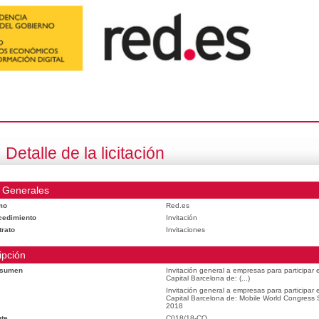
Detalle de la licitación
 Generales
mo
Red.es
cedimiento
Invitación
trato
Invitaciones
ipción
esumen
Invitación general a empresas para participar
Capital Barcelona de: (...)
Invitación general a empresas para participar
Capital Barcelona de: Mobile World Congress
2018
te
C018/18-CO