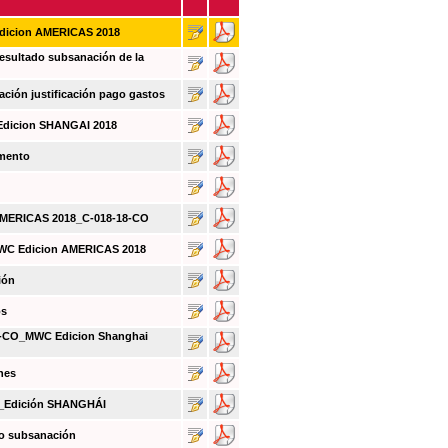
Edicion AMERICAS 2018
sultado subsanación de la
ión justificación pago gastos
Edicion SHANGAI 2018
umento
 AMERICAS 2018_C-018-18-CO
MWC Edicion AMERICAS 2018
ión
os
CO_MWC Edicion Shanghai
nes
O_Edición SHANGHÁI
do subsanación