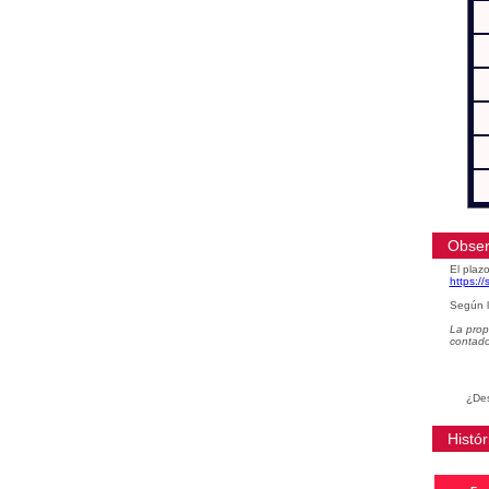
Obser
El plazo
https:/
Según l
La prop
contad
¿Des
Histór