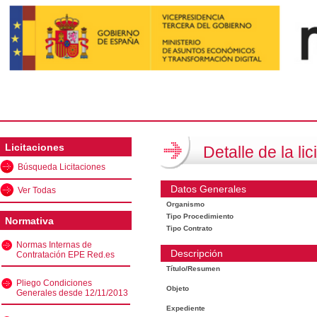
Licitaciones
Detalle de la lic
Búsqueda Licitaciones
Datos Generales
Ver Todas
Organismo
Tipo Procedimiento
Normativa
Tipo Contrato
Normas Internas de
Descripción
Contratación EPE Red.es
Título/Resumen
Pliego Condiciones
Objeto
Generales desde 12/11/2013
Expediente