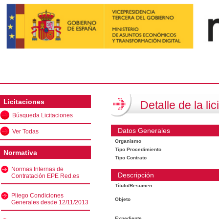
Licitaciones
Detalle de la lic
Búsqueda Licitaciones
Datos Generales
Ver Todas
Organismo
Tipo Procedimiento
Normativa
Tipo Contrato
Normas Internas de
Descripción
Contratación EPE Red.es
Título/Resumen
Pliego Condiciones
Objeto
Generales desde 12/11/2013
Expediente