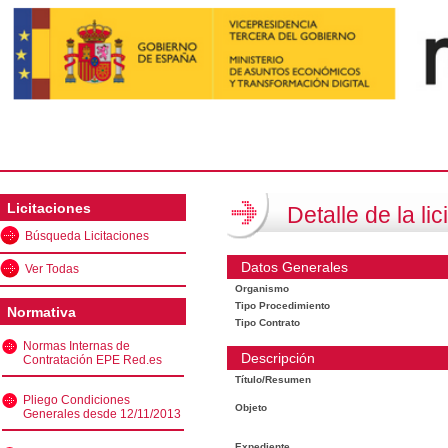
Licitaciones
Detalle de la lic
Búsqueda Licitaciones
Datos Generales
Ver Todas
Organismo
Tipo Procedimiento
Normativa
Tipo Contrato
Normas Internas de
Descripción
Contratación EPE Red.es
Título/Resumen
Pliego Condiciones
Objeto
Generales desde 12/11/2013
Expediente