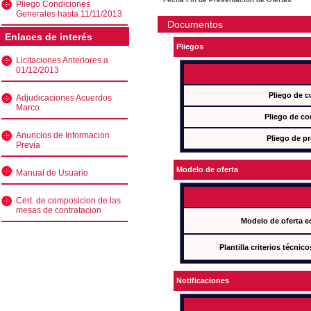
Pliego Condiciones
Generales hasta 11/11/2013
Documentos
Enlaces de interés
Pliegos
Licitaciones Anteriores a
01/12/2013
Pliego de c
Adjudicaciones Acuerdos
Marco
Pliego de co
Anuncios de Informacion
Pliego de pr
Previa
Modelo de oferta
Manual de Usuario
Cert. de composicion de las
mesas de contratacion
Modelo de oferta e
Plantilla criterios técnic
Notificaciones