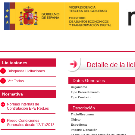
Licitaciones
Detalle de la lic
Búsqueda Licitaciones
Datos Generales
Ver Todas
Organismo
Tipo Procedimiento
Normativa
Tipo Contrato
Normas Internas de
Descripción
Contratación EPE Red.es
Título/Resumen
Objeto
Pliego Condiciones
Generales desde 12/11/2013
Expediente
Importe Licitación
Fecha Fin de Presentación de Ofertas