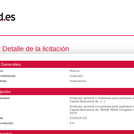
Detalle de la licitación
 Generales
mo
Red.es
cedimiento
Invitación
trato
Invitaciones
ipción
esumen
Invitación general a empresas para participar
Capital Barcelona de: (...)
Invitación general a empresas para participar
Capital Barcelona de: Mobile World Congress
2018
te
C018/18-CO
icitación
0 €
mentos