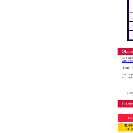
Obser
El plazo
https:/
Según l
La prop
contad
¿Des
Histór
Fe
11-02
11:2