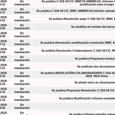
-2019
En
Se publica C-018-18-CO_MWC19 AMÉRICAS_Informe re
0:41
tramitación
justificación para el pago
-2018
En
Se publica C-018-18-CO_MWC AMERICAS Informe subsanac
1:37
tramitación
-2018
En
Se publica Resolución pago C-018-18-CO_MWC 
5:51
tramitación
-2018
En
Se modifica el nombre del doc
0:05
tramitación
-2018
En
9:08
tramitación
-2018
En
Se publica Resolución modificación resolución MWC
7:12
tramitación
-2018
En
Se publica Resolución Colaboradores C-018-18-CO_
0:04
tramitación
-2018
En
Se publica Propuesta resoluc
8:08
tramitación
-2018
En
Se publican dos document
7:21
tramitación
-2018
En
Se publica RESOLUCIÓN COLABORADORES C-018-18-
9:16
tramitación
2018_VDef-firma
-2018
En
Se añade texto en observacio
2:24
tramitación
-2018
En
Se publica Propuesta Resolución C-018-18-C
1:31
tramitación
-2018
En
Se publica Modificación informe resulta
5:19
tramitación
-2018
En
4:50
tramitación
-2018
En
Se publica Informe petición subs