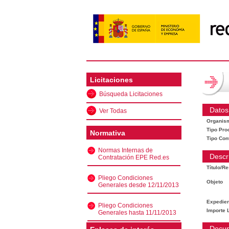
Licitaciones
Búsqueda Licitaciones
Datos
Ver Todas
Organis
Tipo Pro
Normativa
Tipo Con
Normas Internas de
Descr
Contratación EPE Red.es
Título/R
Pliego Condiciones
Objeto
Generales desde 12/11/2013
Expedien
Pliego Condiciones
Importe L
Generales hasta 11/11/2013
Docu