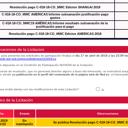
Resolución pago C-018-18-CO_MWC Edicion SHANGAI 2018
C-018-18-CO_MWC AMERICAS Informe subsanación justificación pago
gastos
C-018-18-CO_MWC19 AMÉRICAS Informe resultado subsanación de la
justificación para el pago
Resolución pago C-018-18-CO_MWC Edicion AMERICAS 2018
vaciones de la Licitacion
 para presentar las solicitudes de participación finaliza el
día 17 de abril de 2018 a las 23:59 ho
/sede.red.gob.es/procedimientos/c01818-co
o dispuesto en la Condición de Participación NOVENA de la Invitación:
uesta de resolución, que no generará derecho alguno a favor del interesado, se entenderá acept
os desde
su publicación en el perfil del contratante de la página web de Red.es
, el interesa
ea recibir alertas con las modificaciones de esta Licitación?
Si
ico de la Licitación
cha
Estado
Observaciones
-2019
En
Se publica Resolución pago C-018-18-CO_MWC 
6:53
tramitación