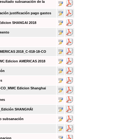
sultado subsanación de la
ión justificación pago gastos
Edicion SHANGAI 2018
umento
 AMERICAS 2018_C-018-18-CO
MWC Edicion AMERICAS 2018
ión
os
CO_MWC Edicion Shanghai
nes
O_Edición SHANGHÁI
do subsanación
anacion