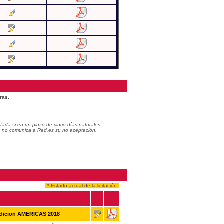
ras.
ada si en un plazo de cinco días naturales
do no comunica a Red.es su no aceptación.
* Estado actual de la licitación
Edicion AMERICAS 2018