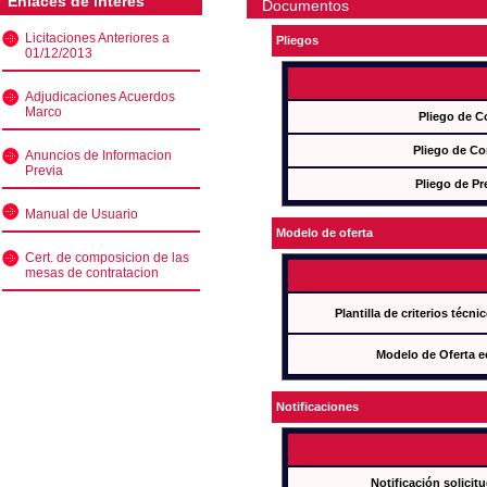
Enlaces de interés
Documentos
Licitaciones Anteriores a
Pliegos
01/12/2013
Adjudicaciones Acuerdos
Marco
Pliego de C
Pliego de Co
Anuncios de Informacion
Previa
Pliego de Pr
Manual de Usuario
Modelo de oferta
Cert. de composicion de las
mesas de contratacion
Plantilla de criterios técn
Modelo de Oferta e
Notificaciones
Notificación solicit