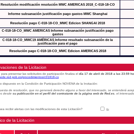
Resolución modificación resolución MWC AMERICAS 2018_C-018-18-CO
Informe subsanación justificación pago gastos MWC Shanghai
Resolución pago C-018-18-CO_MWC Edicion SHANGAI 2018
C-018-18-CO_MWC AMERICAS Informe subsanación justificación pago
gastos
C-018-18-CO_MWC19 AMÉRICAS Informe resultado subsanación de la
justificación para el pago
Resolución pago C-018-18-CO_MWC Edicion AMERICAS 2018
vaciones de la Licitacion
 para presentar las solicitudes de participación finaliza el
día 17 de abril de 2018 a las 23:59 ho
/sede.red.gob.es/procedimientos/c01818-co
o dispuesto en la Condición de Participación NOVENA de la Invitación:
uesta de resolución, que no generará derecho alguno a favor del interesado, se entenderá acept
os desde
su publicación en el perfil del contratante de la página web de Red.es
, el interesa
ea recibir alertas con las modificaciones de esta Licitación?
Si
ico de la Licitación