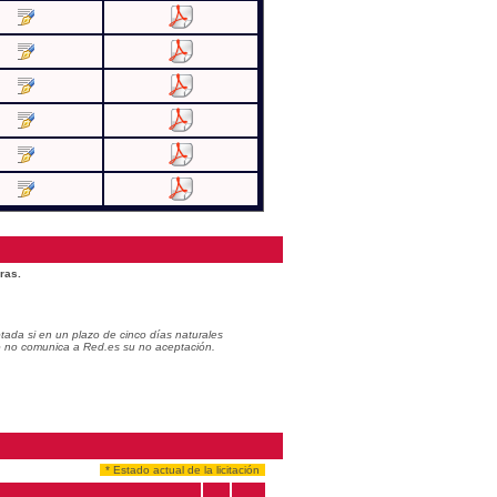
ras.
ada si en un plazo de cinco días naturales
do no comunica a Red.es su no aceptación.
* Estado actual de la licitación