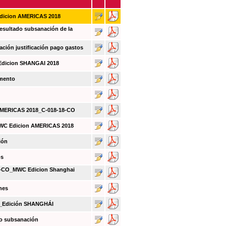
Edicion AMERICAS 2018
sultado subsanación de la
ión justificación pago gastos
Edicion SHANGAI 2018
umento
 AMERICAS 2018_C-018-18-CO
MWC Edicion AMERICAS 2018
ión
os
CO_MWC Edicion Shanghai
nes
O_Edición SHANGHÁI
do subsanación