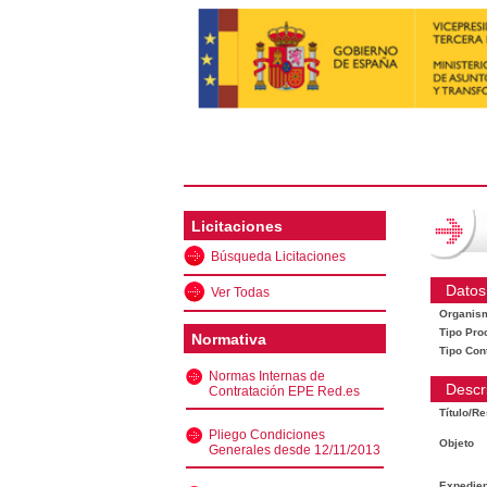
Licitaciones
Búsqueda Licitaciones
Datos
Ver Todas
Organis
Tipo Pro
Normativa
Tipo Con
Normas Internas de
Descr
Contratación EPE Red.es
Título/R
Pliego Condiciones
Objeto
Generales desde 12/11/2013
Expedien