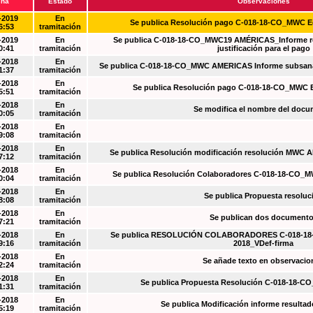
cha
Estado
Observaciones
-2019
En
Se publica Resolución pago C-018-18-CO_MWC 
6:53
tramitación
-2019
En
Se publica C-018-18-CO_MWC19 AMÉRICAS_Informe re
0:41
tramitación
justificación para el pago
-2018
En
Se publica C-018-18-CO_MWC AMERICAS Informe subsanac
1:37
tramitación
-2018
En
Se publica Resolución pago C-018-18-CO_MWC 
5:51
tramitación
-2018
En
Se modifica el nombre del doc
0:05
tramitación
-2018
En
9:08
tramitación
-2018
En
Se publica Resolución modificación resolución MWC
7:12
tramitación
-2018
En
Se publica Resolución Colaboradores C-018-18-CO_
0:04
tramitación
-2018
En
Se publica Propuesta resoluc
8:08
tramitación
-2018
En
Se publican dos document
7:21
tramitación
-2018
En
Se publica RESOLUCIÓN COLABORADORES C-018-18-
9:16
tramitación
2018_VDef-firma
-2018
En
Se añade texto en observacio
2:24
tramitación
-2018
En
Se publica Propuesta Resolución C-018-18-C
1:31
tramitación
-2018
En
Se publica Modificación informe resulta
5:19
tramitación