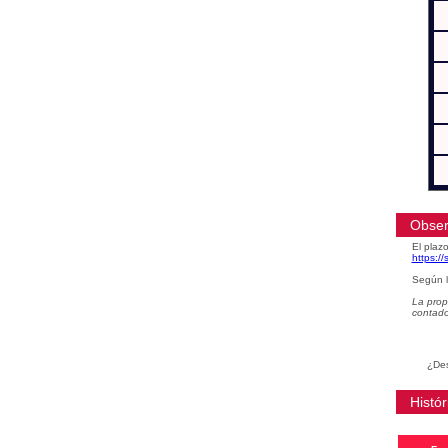
Obser
El plazo
https:/
Según l
La prop
contad
¿Des
Histór