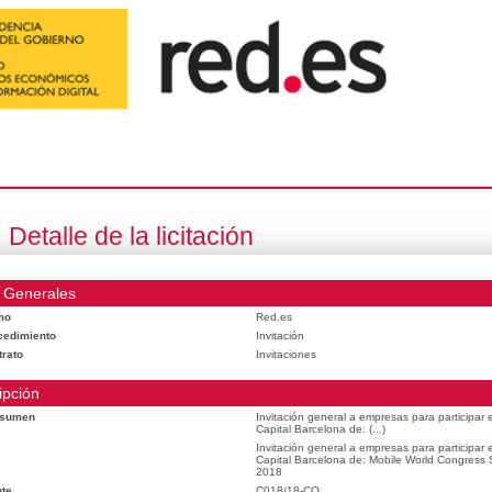
Detalle de la licitación
 Generales
mo
Red.es
cedimiento
Invitación
trato
Invitaciones
ipción
esumen
Invitación general a empresas para participar
Capital Barcelona de: (...)
Invitación general a empresas para participar
Capital Barcelona de: Mobile World Congress
2018
te
C018/18-CO