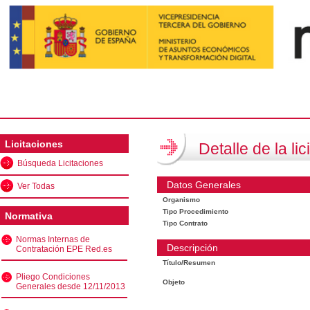
Licitaciones
Detalle de la lic
Búsqueda Licitaciones
Datos Generales
Ver Todas
Organismo
Tipo Procedimiento
Normativa
Tipo Contrato
Normas Internas de
Descripción
Contratación EPE Red.es
Título/Resumen
Pliego Condiciones
Objeto
Generales desde 12/11/2013