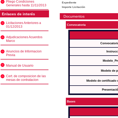
Pliego Condiciones
Expediente
Generales hasta 11/11/2013
Importe Licitación
Enlaces de interés
Documentos
Licitaciones Anteriores a
Convocatoria
01/12/2013
Adjudicaciones Acuerdos
Marco
Convocatori
Anuncios de Informacion
Instrucc
Previa
Modelo_Pr
Manual de Usuario
Modelo de p
Cert. de composicion de las
mesas de contratacion
Modelo de certificado
Presentació
Bases