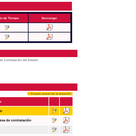
lo de Tiempo
Descargar
 de Contratación del Estado
* Estado actual de la licitación
s
so
esa de contratación