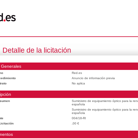
Detalle de la licitación
 Generales
mo
Red.es
cedimiento
Anuncio de información previa
trato
No aplica
ipción
esumen
Suministro de equipamiento óptico para la reno
española
Suministro de equipamiento óptico para la reno
española
te
004/18-RI
icitación
,00 €
mentos