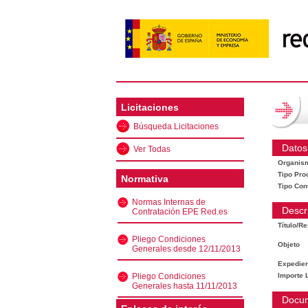
Licitaciones
Búsqueda Licitaciones
Datos
Ver Todas
Organis
Tipo Pro
Normativa
Tipo Con
Normas Internas de
Descr
Contratación EPE Red.es
Título/R
Pliego Condiciones
Objeto
Generales desde 12/11/2013
Expedien
Pliego Condiciones
Importe L
Generales hasta 11/11/2013
Docu