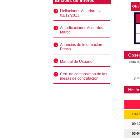
Enlaces de interés
Otro
Licitaciones Anteriores a
01/12/2013
Adjudicaciones Acuerdos
Marco
Anuncios de Informacion
Previa
Obser
Manual de Usuario
Toda la
Cert. de composicion de las
mesas de contratacion
¿Des
Histór
10-1
09-1
03-0